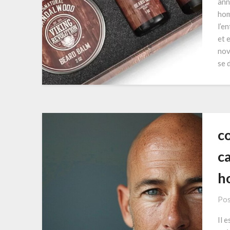
ann
hom
l’e
et 
nov
se 
c
ca
h
Pos
Il e