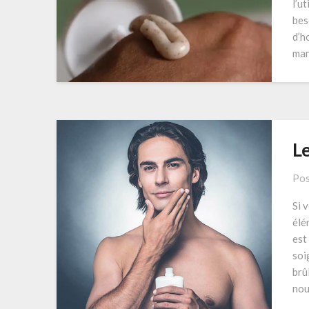
l’u
bes
d’h
mar
L
Pos
Si 
élé
est
soi
brû
nou