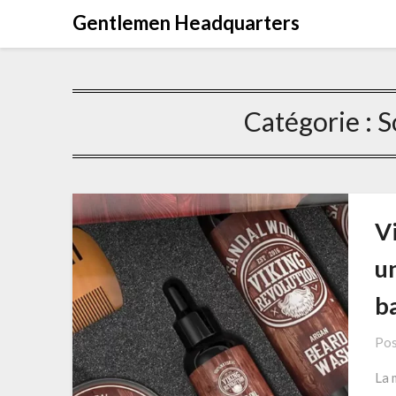
Skip
Gentlemen Headquarters
to
content
Catégorie :
S
Vi
un
b
Pos
La 