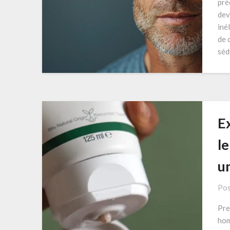
pré
dev
iné
de c
séd
E
le
u
Pos
Pre
hom