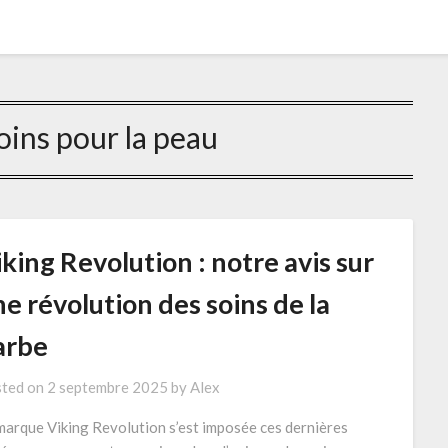
oins pour la peau
king Revolution : notre avis sur
e révolution des soins de la
arbe
ted on
2 septembre 2025
by
Alex
marque Viking Revolution s’est imposée ces dernières