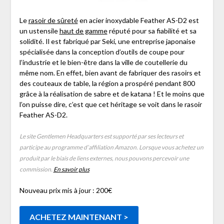
Le
rasoir de sûreté
en acier inoxydable Feather AS-D2 est
un ustensile
haut de gamme
réputé pour sa fiabilité et sa
solidité. Il est fabriqué par Seki, une entreprise japonaise
spécialisée dans la conception d’outils de coupe pour
l’industrie et le bien-être dans la ville de coutellerie du
même nom. En effet, bien avant de fabriquer des rasoirs et
des couteaux de table, la région a prospéré pendant 800
grâce à la réalisation de sabre et de katana ! Et le moins que
l’on puisse dire, c’est que cet héritage se voit dans le rasoir
Feather AS-D2.
Le site Gentlemen Headquarters est supporté par ses lecteurs et
participe au programme d’affiliation Amazon. Lorsque vous achetez un
produit par le biais de liens externes, nous pouvons percevoir une
commission.
En savoir plus
Nouveau prix mis à jour : 200€
ACHETEZ MAINTENANT >