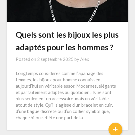
Quels sont les bijoux les plus
adaptés pour les hommes ?
Posted on
2 septembre 2025
by
Alex
Longtemps considérés comme l’apanage des
femmes, les bijoux pour homme connaissent
aujourd’hui un véritable essor. Modernes, élégants
et parfaitement adaptés au quotidien, ils ne sont
plus seulement un accessoire, mais un véritable
atout de style. Qu’il s’agisse d’un bracelet en cuir,
d’une bague discrète ou d’un collier symbolique,
chaque bijou reflète une part de la…
+