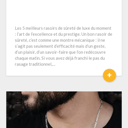
Les 5 meilleurs rasoirs de sûreté de luxe du moment
: l’art de l’excellence et du prestige. Un bon rasoir de
sûreté, c’est comme une montre mécanique : il ne
s’agit pas seulement d’efficacité mais d’un geste,
d’un plaisir, d’un savoir-faire que l’on redécouvre
chaque matin. Si vous avez déjà franchi le pas du
rasage traditionnel,…
+